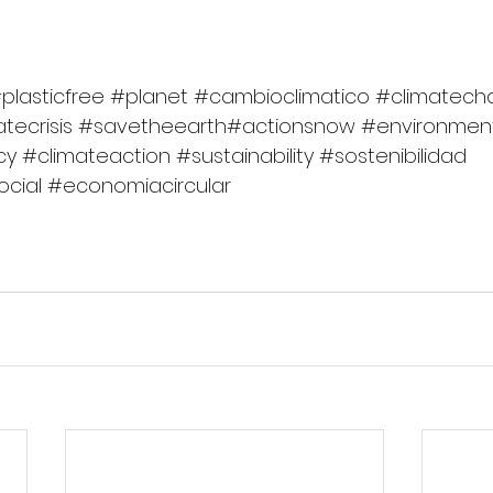
plasticfree
#planet
#cambioclimatico
#climatech
tecrisis
#savetheearth
#actionsnow
#environmen
cy
#climateaction
#sustainability
#sostenibilidad
ocial
#economiacircular