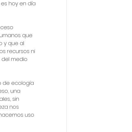
 es hoy en día 
 
oceso 
humanos que 
o y que al 
s recursos ni 
 del medio 
 de ecología 
eso, una 
les, sin 
eza nos 
 hacemos uso 