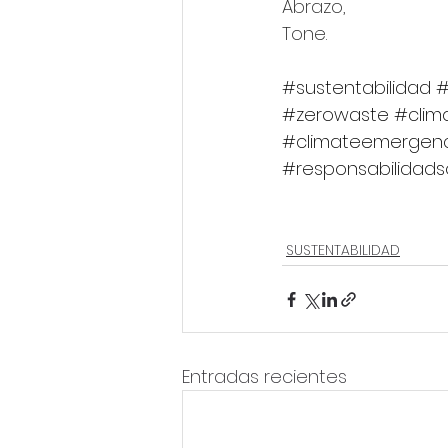
Abrazo,
Tone.
#sustentabilidad
#
#zerowaste
#clima
#climateemergen
#responsabilidads
SUSTENTABILIDAD
Entradas recientes