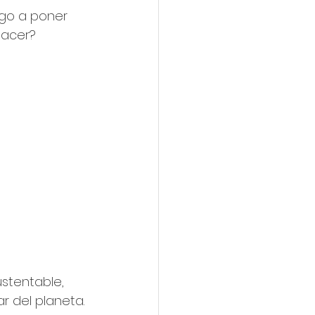
lgo a poner 
acer? 
stentable, 
r del planeta.